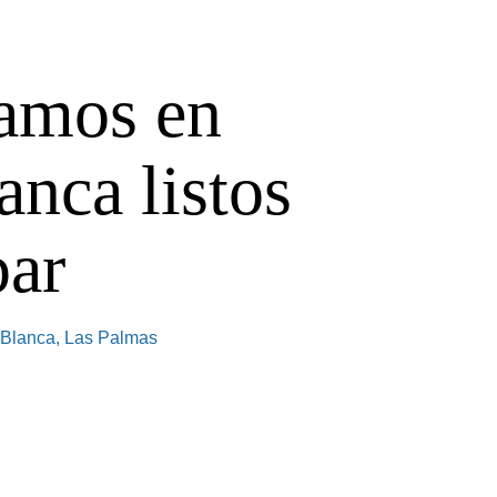
ramos en
anca listos
par
a Blanca, Las Palmas