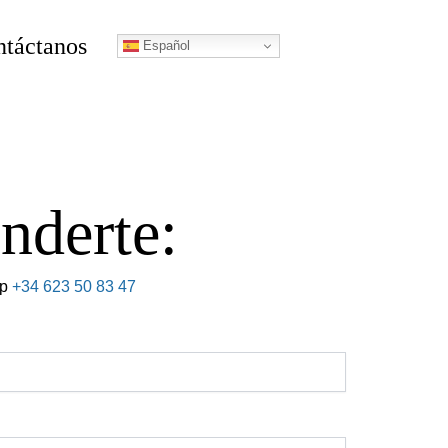
táctanos
Español
nderte:
ap
+34 623 50 83 47